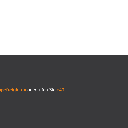
pefreight.eu
oder rufen Sie
+43